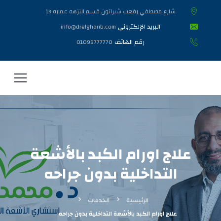
شارع مصطفي رفعت شيراتون قسم النزهه عماره 13
البريد الإلكتروني
info@drelgharib.com
رقم الهاتف
01098777770
علاج اورام الكبد بالأشعة
التداخلية بدون جراحه
الرئيسية
الخدمات
علاج اورام الكبد بالأشعة التداخلية بدون جراحه