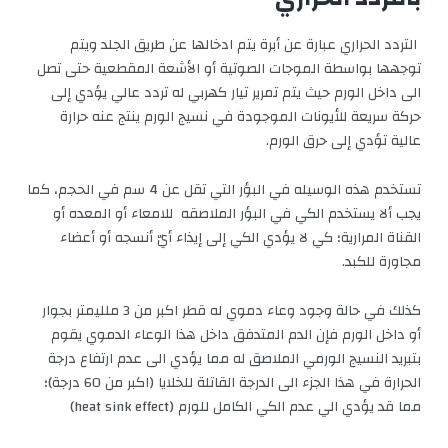
التردد الحراري عبارة عن أبرة يتم ادخالها عن طريق الجلد ويتم
توجهها بواسطة الموجات الصوتية أو الأشعة المقطعية حتى تصل
الى داخل الورم حيث يتم تمرير تيار كهربي له تردد عالي يؤدي إلى
حركة سريعة للأيونات الموجودة في نسيج الورم ينتج عنه حرارة
عالية تؤدي إلى حرق الورم.
تستخدم هذه الوسيله في البؤر التي تقل عن 4 سم في الحجم، كما
يجب ألا يستخدم الكي في البؤر الملاصقه للامعاء أو المعده أو
القناة المرارية؛ كي لا يؤدي الكي إلى إيذاء أيّ أنسجه أو أعضاء
مجاورة للكبد.
كذلك في حالة وجود وعاء دموي له قطر اكبر من 3 ملليمتر بجوار
أو داخل الورم فإن الدم المتدفق داخل هذا الوعاء الدموي يقوم
بتبريد النسيج الورمي الملاصق له مما يؤدي الى عدم ارتفاع درجة
الحرارة في هذا الجزء الى الدرجة القاتلة للخلايا (اكبر من 60 درجة)؛
مما قد يؤدي الي عدم الكي الكامل للورم (heat sink effect)