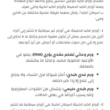
تنقسم أورام الكبد لنوعين أساسين يندرج بداخلها أنواع متعددة
وهما أورام الكبد الحميدة وأورام الكبد الخبية والتي تعرف
ب"سرطان الكبد"، ولكل منهما طريقة علاجية مختلفة عن الاخرى
وهي:
1- أورام الكبد الحميدة: هي أورام غير سرطانية لا تنتشر إلى أجزاء
أخرى من الجسم. يمكن أن تكون صغيرة الحجم وغالبًا ما لا تحتاج إلى
علاج إلا في حال حدوث مضاعفات أو أعراض. من أبرز أنواعها:
ورم وعائي تضخم عقدي بؤري (FHA):
ينمو في
الأوعية الدموية للكبد، وغالبًا ما يكتشف
بالصدفة.
ورم غدي كبدي:
أكثر شيوعًا لدى النساء، ولا يحتاج
إلى علاج إلا إذا كبر حجمه.
ورم كبدي حليمي:
يتشكل من القنوات الصفراوية
وقد يسبب أعراضًا في بعض الحالات.
2- أورام الكبد الخبيثة (سرطان الكبد): هي أورام سرطانية قد تنتشر