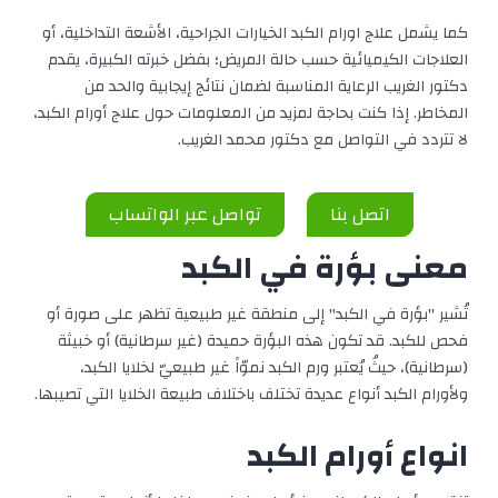
كما يشمل علاج اورام الكبد الخيارات الجراحية، الأشعة التداخلية، أو
العلاجات الكيميائية حسب حالة المريض؛ بفضل خبرته الكبيرة، يقدم
دكتور الغريب الرعاية المناسبة لضمان نتائج إيجابية والحد من
المخاطر. إذا كنت بحاجة لمزيد من المعلومات حول علاج أورام الكبد،
لا تتردد في التواصل مع دكتور محمد الغريب.
اتصل بنا
تواصل عبر الواتساب
معنى بؤرة في الكبد
تُشير "بؤرة في الكبد" إلى منطقة غير طبيعية تظهر على صورة أو
فحص للكبد. قد تكون هذه البؤرة حميدة (غير سرطانية) أو خبيثة
(سرطانية)، حيثُ يُعتبر ورم الكبد نموّاً غير طبيعيّ لخلايا الكبد،
ولأورام الكبد أنواع عديدة تختلف باختلاف طبيعة الخلايا التي تصيبها.
انواع أورام الكبد