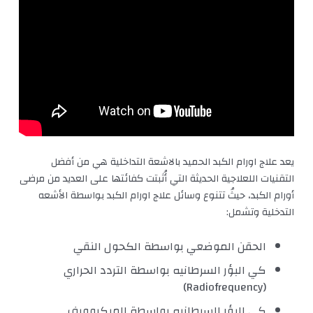
يعد علاج اورام الكبد الحميد بالاشعة التداخلية هي من أفضل
التقنيات اللعلاجية الحديثة التي أُثبتت كفائتها على العديد من مرضى
أورام الكبد، حيثُ تتنوع وسائل علاج اورام الكبد بواسطة الأشعه
التدخلية وتشمل:
الحقن الموضعي بواسطة الكحول النقي
كي البؤر السرطانيه بواسطة التردد الحراري
(Radiofrequency)
كي البؤر السرطانيه بواسطة الميكروويف