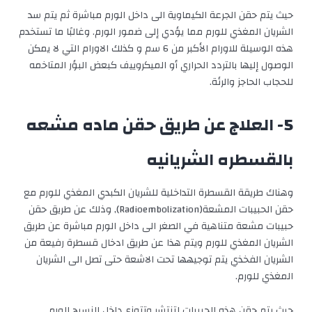
حيث يتم حقن الجرعة الكيماوية الى داخل الورم مباشرة ثم يتم سد
الشريان المغذي للورم مما يؤدي إلى ضمور الورم. وغالبًا ما تستخدم
هذه الوسيلة للاورام الأكبر من 6 سم و كذلك الاورام التي لا يمكن
الوصول إليها بالتردد الحراري أو الميكروييف كبعض البؤر المتاخمه
للحجاب الحاجز والرئة.
5- العلاج عن طريق حقن ماده مشعه
بالقسطره الشريانيه
وهناك طريقة القسطرة التداخلية للشريان الكبدي المغذي للورم مع
حقن الحبيبات المشعة(Radioembolization), وذلك عن طريق حقن
حبيبات مشعة متناهية في الصغر الى داخل الورم مباشرة عن طريق
الشريان المغذي للورم ويتم هذا عن طريق ادخال قسطرة رفيعة من
الشريان الفخذي يتم توجيهها تحت الاشعة حتى تصل الى الشريان
المغذي للورم.
حيث يتم حقن هذه الحبيبات لتنتشر وتتوزع داخل النسيج الورمي