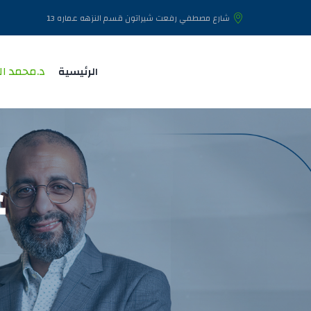
شارع مصطفي رفعت شيراتون قسم النزهه عماره 13
د.محمد ال
الرئيسية
ع