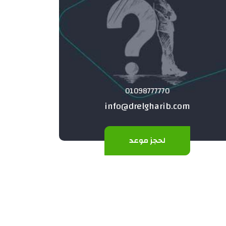
01098777770
info@drelgharib.com
لحجز موعد