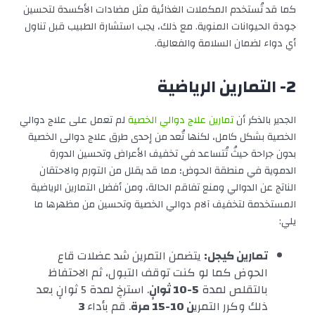
كما قد تُستخدم المكملات الغذائية مثل مضادات الأكسدة لتحسين
جودة الحيوانات المنوية. مع ذلك، يجب استشارة الطبيب قبل تناول
أي دواء لضمان السلامة والفعالية.
2- التمارين الرياضية
الجدير بالذكر أن
تمارين علاج دوالي الخصية
لم تعمل على علاج دوالي
الخصية بشكل كامل، لكنها تُعد من إحدى طرق علاج دوالى الخصية
بدون جراحة حيثُ تُتساعد في تخفيف الأعراض وتحسين الدورة
الدموية في منطقة الحوض؛ مما قد يقلل من التورم والاحتقان
الناتج عن الدوالي ومنع تفاقم الحالة، ومن أفضل التمارين الرياضية
المستخدمة لتخفيف آلام دوالي الخصية وتحسين من مظهرها ما
يلي:
تمارين كيجل:
يتضمن التمرين شد عضلات قاع
الحوض كما لو كنت توقف التبول، ثم الاحتفاظ
بالتقلص لمدة
5-10 ثوانٍ
. استرخِ لمدة 5 ثوانٍ بعد
ذلك وكرر التمري
ن 10-15 مرة
. قم بأداء
3