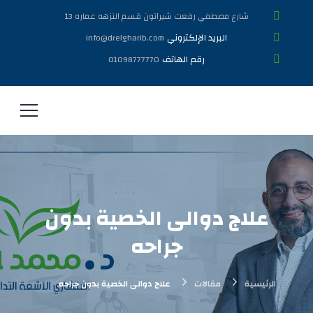
شارع مصطفي رفعت شيراتون قسم النزهه عماره 13
البريد الإلكتروني
info@drelgharib.com
رقم الهاتف
01098777770
علاج دوالى الخصية بدون
جراحه
الرئيسية
مقالات
علاج دوالى الخصية بدون جراحه