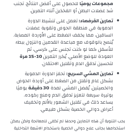
مجموعات يوميًا
للحصول على أفضل النتائج. تجنب
شد عضلات البطن أو الفخذين أثناء التمرين.
تمارين القرفصاء:
تعمل على تنشيط الدورة
الدموية في منطقة الحوض وتقوية عضلات
الساقين، مما يخفف الضغط على الأوردة المصابة.
يُنصح بالوقوف مع مباعدة القدمين والنزول ببطء
للأسفل كما لو كنت تجلس على كرسي، ثم
العودة للوضع الأصلي. يُكرر التمرين
10-15 مرة
لتحسين تدفق الدم وتقليل الاحتقان.
تمارين المشي السريع:
تحفز الدورة الدموية
بشكل عام وتقلل من الضغط على أوردة الحوض
والخصيتين. يُفضل المشي لمدة
30 دقيقة
يوميًا
بوتيرة سريعة لتعزيز تدفق الدم ومنع ركوده.
يساعد ذلك في تقليل الشعور بالألم وتخفيف
أعراض دوالي الخصية بشكل طبيعي.
يجب التنوية أن هذه التمارين وحدها لم تكفى للمعالجة ولكن يمكن
استخدامها بجانب علاج دوالي الخصية باستخدام الاشعة التداخلية