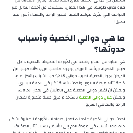
التخلص من دوالي الخصية بطرق آمنة، فعالة، ودون المعاناة من
فترة تعافٍ طويلة، في هذا المقال، سنكشف عن أحدث البدائل غير
الجراحية التي غيّرت قواعد اللعبة، لتصبح الراحة والشفاء أسرع مما
تتخيل!
ما هي دوالي الخصية وأسباب
حدوثها؟
هي عبارة عن اتساع وتمدد في الأوردة المحيطة بالخصية داخل
كيس الخصية، ويشعر المريض بوجود ملمس غريب كأنه كيس من
الديدان بجوار الخصية. تصيب حوال
ي 15%
من الشباب بشكل عام،
خاصة أثناء مرحلة البلوغ، وتحدث بنسبة أكبر في الجهة اليسرى،
ويمكن أن تظهر دوالي الخصية على الجانبين في بعض الحالات،
ويمكن
علاج دوالي الخصية
باستخدام طرق طبية متطورة لضمان
الراحة والتعافي السريع.
تحدث دوالي الخصية عندما لا تعمل صمامات الأوردة الصغيرة بشكل
جيد، مما يتسبب في عودة الدم إلى الأسفل بسبب تأثير الجاذبية،