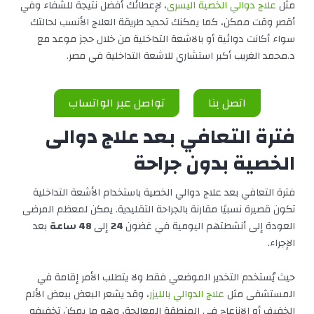
مثل
علاج دوالي الخصية اليسرى
، لإعطائك أفضل نتيجة للشفاء وفي
أقصر وقت ممكن، كما يمكنك تحديد طريقة العلاج الأنسب لحالتك
سواء أكانت دوائية أو بالاشعة التداخلية من خلال حجز موعد مع
د.محمد الغريب أكبر استشاري للاشعة التداخلية في مصر.
اتصل بنا
تواصل عبر الواتساب
فترة التعافي بعد علاج دوالى
الخصية بدون جراحة
فترة التعافي بعد علاج دوالي الخصية باستخدام الأشعة التداخلية
تكون قصيرة نسبيًا مقارنة بالجراحة التقليدية. يمكن لمعظم المرضى
العودة إلى أنشطتهم اليومية في غضون
24
إلى
48 ساعة
بعد
الإجراء.
حيث يُستخدم التخدير الموضعي فقط ولا يتطلب الأمر إقامة في
المستشفى مثل
علاج الدوالي بالليزر
، وقد يشعر البعض ببعض الألم
الخفيف أو الانزعاج في المنطقة المعالجة، وهو ما يمكن تخفيفه