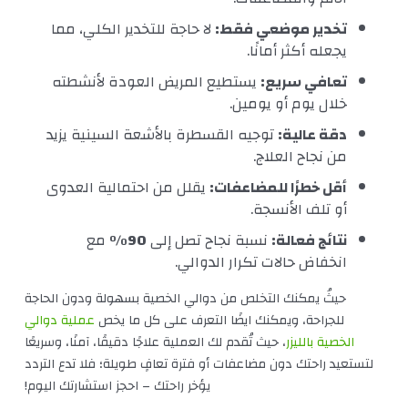
تخدير موضعي فقط:
لا حاجة للتخدير الكلي، مما
يجعله أكثر أمانًا.
تعافي سريع:
يستطيع المريض العودة لأنشطته
خلال يوم أو يومين.
دقة عالية:
توجيه القسطرة بالأشعة السينية يزيد
من نجاح العلاج.
أقل خطرًا للمضاعفات:
يقلل من احتمالية العدوى
أو تلف الأنسجة.
نتائج فعالة:
نسبة نجاح تصل إلى
90%
مع
انخفاض حالات تكرار الدوالي.
حيثُ يمكنك التخلص من دوالي الخصية بسهولة ودون الحاجة
للجراحة، ويمكنك ايضًا التعرف على كل ما يخص
عملية دوالي
الخصية بالليزر
، حيث تُقدم لك العملية علاجًا دقيقًا، آمنًا، وسريعًا
لتستعيد راحتك دون مضاعفات أو فترة تعافٍ طويلة؛ فلا تدع التردد
يؤخر راحتك – احجز استشارتك اليوم!