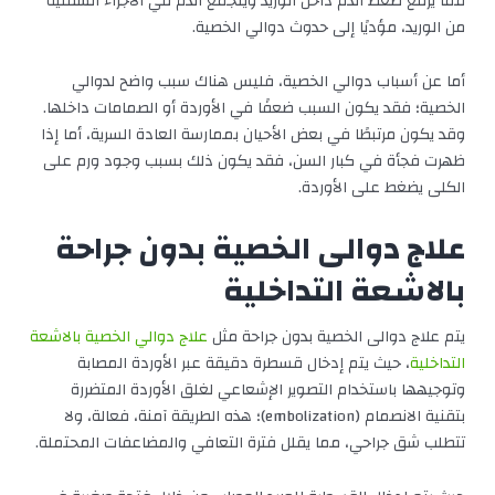
مما يرفع ضغط الدم داخل الوريد ويتجمع الدم في الأجزاء السفلية
من الوريد، مؤديًا إلى حدوث دوالي الخصية.
أما عن
أسباب دوالي الخصية
، فليس هناك سبب واضح لدوالي
الخصية؛ فقد يكون السبب ضعفًا في الأوردة أو الصمامات داخلها.
وقد يكون مرتبطًا في بعض الأحيان بممارسة العادة السرية، أما إذا
ظهرت فجأة في كبار السن، فقد يكون ذلك بسبب وجود ورم على
الكلى يضغط على الأوردة.
علاج دوالى الخصية بدون جراحة
بالاشعة التداخلية
يتم علاج دوالى الخصية بدون جراحة مثل
علاج دوالي الخصية بالاشعة
التداخلية
، حيث يتم إدخال قسطرة دقيقة عبر الأوردة المصابة
وتوجيهها باستخدام التصوير الإشعاعي لغلق الأوردة المتضررة
بتقنية الانصمام (embolization)؛ هذه الطريقة آمنة، فعالة، ولا
تتطلب شق جراحي، مما يقلل فترة التعافي والمضاعفات المحتملة.