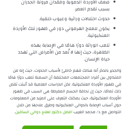
ضعف الأوردة الدموية وفقدان مرونة الجدران
بسبب تقدم العمر.
حدوث اختلالات وراثية وعيوب خلقية.
يكون للعلاج الهرموني دور في ظهور تلك الأوردة
العنكبوتية.
تلعب الوراثة دورًا هامًا في الإصابة بهذه
الظاهرة، حيث إنها لا تُعد من الأمراض التي تهدد
حياة الإنسان.
والجدير بالذكر أنه هنالك فهم خاطئ لأسباب الحدوث، حيث إنه من
المتداول بين أفراد المجتمعات المختلفة أن السمنة تلعب دورًا هامًا
في ظهور الأوردة العنكبوتية. لكن الدراسات العلمية قد أثبتت نَقص
ذلك تمامًا، حيث إن نحافة الجسم المفرطة هي السبب في ظهور
الأوردة العنكبوتية، حيث يمكنك التعرف على المزيد من المعلومات
حول أسباب الإصابة بالدوالى العنكبوتيه وطرق علاجها من خلال
التواصل مع د/ محمد الغريب
افضل دكتور لعلاج دوالي الساقين
.