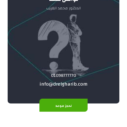
الدكتور محمد الغريب
01098777770
info@drelgharib.com
لحجز موعد