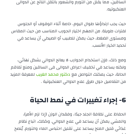
الساقين، مما يقلل من التورم والشعور بالثقل الناتج عن الدوالى
العنكبوتيه.
حيث يجب ارتداؤها طوال اليوم، خاصة أثناء الوقوف أو الجلوس
لفترات طويلة. من المهم اختيار الجورب المناسب من حيث المقاس
ومستوى الضغط، حيث يمكن للطبيب أو الصيدلي أن يساعد في
تحديد الخيار الأنسب.
ومع ذلك، فإن استخدام الجوارب لا يعالج الدوالي بشكل نهائي،
ولكنه يساعد في تخفيف اعراض الدوالى فى الساقين ومنع تفاقم
الحالة، حيث يمكنك التواصل مع
دكتور محمد الغريب
لمعرفة المزيد
من التفاصيل حول طرق علاج الدوالي العنكبوتية .
6- إجراء تغييرات في نمط الحياة
الحفاظ على نظافة الجلد جيدًا، وفقدان الوزن (إذا لزم الأمر)،
والمشي يمكن أن يساعد في علاج الدوالي. وكذلك، اتباع نظام
غذائي قليل الملح يساعد على تقليل احتباس الماء والتورم. يُنصح