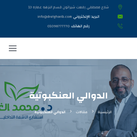
شارع مصطفي رفعت شيراتون قسم النزهه عماره 13
البريد الإلكتروني
info@drelgharib.com
رقم الهاتف
01098777770
الدوالي العنكبوتية
الرئيسية
مقالات
الدوالي العنكبوتية