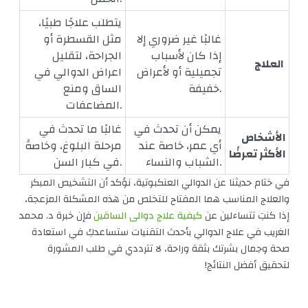
يتطلب علاجًا طبيًا،
غالبًا غير ضروري إلا
مثل القسطرة أو
إذا كان لأسباب
الجراحة، لتقليل
العلاج
تجميلية أو لأعراض
اعراض الدوالي في
خفيفة.
الساق ومنع
المضاعفات.
يمكن أن تحدث في
غالبًا ما تحدث في
الأشخاص
أي عمر، خاصة عند
مرحلة البلوغ، وخاصةً
الأكثر تعرضًا
الشباب والنساء.
في كبار السن.
في ختام حديثنا عن الدوالي العنكبوتية، نؤكد أن التشخيص المبكر
والعلاج المناسب هما المفتاح للتخلص من هذه المشكلة المزعجة،
إذا كنتِ تتساءلين عن
كيفية علاج دوالى الساقين
فإن خبرة د. محمد
الغريب في علاج الدوالي بأحدث التقنيات ستساعدكِ في استعادة
صحة وجمال بشرتك بثقة وراحة، لا تترددي في طلب المشورة
لتحقيق أفضل النتائج!