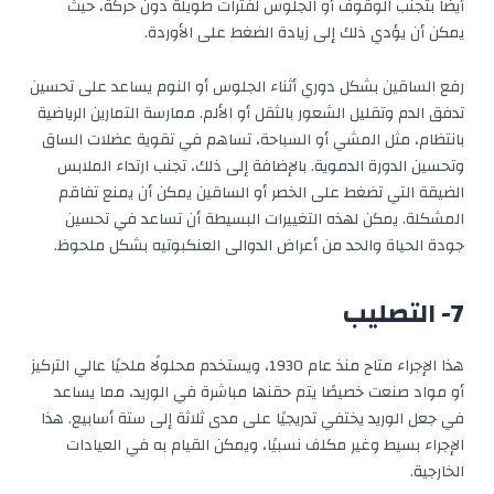
أيضًا بتجنب الوقوف أو الجلوس لفترات طويلة دون حركة، حيث
يمكن أن يؤدي ذلك إلى زيادة الضغط على الأوردة.
رفع الساقين بشكل دوري أثناء الجلوس أو النوم يساعد على تحسين
تدفق الدم وتقليل الشعور بالثقل أو الألم. ممارسة التمارين الرياضية
بانتظام، مثل المشي أو السباحة، تساهم في تقوية عضلات الساق
وتحسين الدورة الدموية. بالإضافة إلى ذلك، تجنب ارتداء الملابس
الضيقة التي تضغط على الخصر أو الساقين يمكن أن يمنع تفاقم
المشكلة. يمكن لهذه التغييرات البسيطة أن تساعد في تحسين
جودة الحياة والحد من أعراض الدوالى العنكبوتيه بشكل ملحوظ.
7- التصليب
هذا الإجراء متاح منذ عام 1930، ويستخدم محلولًا ملحيًا عالي التركيز
أو مواد صنعت خصيصًا يتم حقنها مباشرة في الوريد، مما يساعد
في جعل الوريد يختفي تدريجيًا على مدى ثلاثة إلى ستة أسابيع. هذا
الإجراء بسيط وغير مكلف نسبيًا، ويمكن القيام به في العيادات
الخارجية.