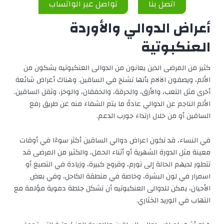
اتصل بنا
تواصل عبر الواتساب
أعراض الدوالي والأوردة
العنكبوتية
كثير من المرضى الذين يعانون من الدوالى العنكبوتيه يشكون من
الألم، ويصفون الآلام بأنها تشنج في الساقين. وهناك أعراض شائعة
أخرى مثل التعب، والأرق، والحرقة، والخفقان، والوخز، وثقل الساقين.
الألم الناجم عن الدوالي عادةً ما يتم الشفاء منه عن طريق رفع
الساقين أو من خلال ارتداء جورب الدعم.
في النساء، قد تكون اعراض دوالي الساقين أكثر سوءًا في أوقات
معينة مثل الدورة الشهرية أو أثناء الحمل، والكثير من المرضى قد
تتطور لديهم الحالة إلى تورم، وقروح كبيرة، وزيادة في التصبغ أو
اسمرار في لون البشرة، وخاصة في منطقة الكاحل، وفي بعض
الأحيان، يمكن للدوالى العنكبوتيه أن تشكل جلطة دموية مؤلمة مع
التهاب في الوريد الخثاري.