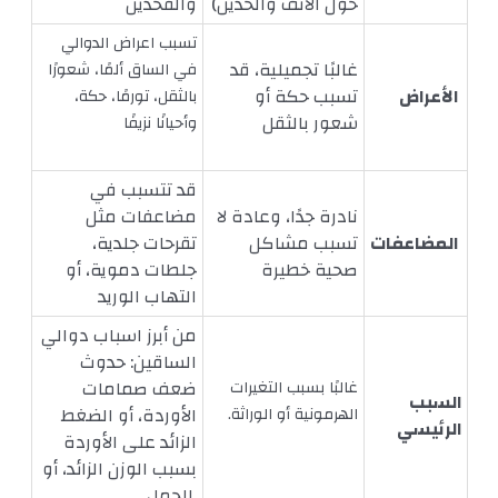
حول الأنف والخدين)
والفخذين
تسبب اعراض الدوالي
غالبًا تجميلية، قد
في الساق ألمًا، شعورًا
الأعراض
تسبب حكة أو
بالثقل، تورمًا، حكة،
شعور بالثقل
وأحيانًا نزيفًا
قد تتسبب في
نادرة جدًا، وعادة لا
مضاعفات مثل
المضاعفات
تسبب مشاكل
تقرحات جلدية،
صحية خطيرة
جلطات دموية، أو
التهاب الوريد
من أبرز اسباب دوالي
الساقين: حدوث
ضعف صمامات
غالبًا بسبب التغيرات
السبب
الأوردة، أو الضغط
الهرمونية أو الوراثة.
الرئيسي
الزائد على الأوردة
بسبب الوزن الزائد، أو
الحمل.